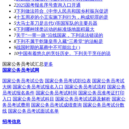
2
2025国考报名序号查询入口开通
3
下列做法符合《中华人民共和国乡村振兴促进
4
十五周岁的小王实施下列行为，构成犯罪的是
5
大马士革刀是古代()等国军队的主要兵器
6
下列哪种球类运动的标准场地面积最大
7
关于“一带一路”沿线国家，下列说法错误的
8
下列不属于乾隆皇帝入藏“三希堂”的法帖是
9
战国时期的墓葬中不可能出土( )
10
中国有着悠久的烹饪历史。下列关于烹任的说
国家公务员考试汇总
更多
国家公务员考试网
国家公务员考试公告
国家公务员考试职位表
国家公务员考试
大纲
国家公务员考试报名入口
国家公务员考试流程
国家公务
员考试报名条件
国家公务员考试时间
国家公务员准考证打印
入口
国家公务员考试科目
国家公务员考试试题及解析
国家公
务员考试费用
国家公务员考试成绩查询
国家公务员考试分数
线
国家公务员考试面试名单
招考信息