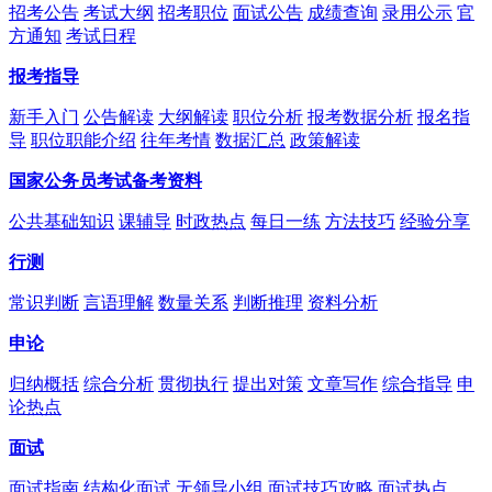
招考公告
考试大纲
招考职位
面试公告
成绩查询
录用公示
官
方通知
考试日程
报考指导
新手入门
公告解读
大纲解读
职位分析
报考数据分析
报名指
导
职位职能介绍
往年考情
数据汇总
政策解读
国家公务员考试备考资料
公共基础知识
课辅导
时政热点
每日一练
方法技巧
经验分享
行测
常识判断
言语理解
数量关系
判断推理
资料分析
申论
归纳概括
综合分析
贯彻执行
提出对策
文章写作
综合指导
申
论热点
面试
面试指南
结构化面试
无领导小组
面试技巧攻略
面试热点