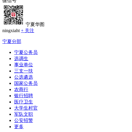
微信号
宁夏华图
ningxiaht
+ 关注
宁夏分部
宁夏公务员
选调生
事业单位
三支一扶
公选遴选
国家公务员
农商行
银行招聘
医疗卫生
大学生村官
军队文职
公安招警
更多