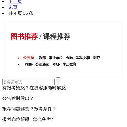
下一页
末页
共
4
页
55
条
图书推荐
/
课程推荐
公务员
教师
事业单位
金融
军队文职
医疗
招警
公选遴选
考研
学历教育
有报考疑惑？在线客服随时解惑
公告啥时候出？
报考问题解惑？报考条件？
报考岗位解惑 怎么备考?