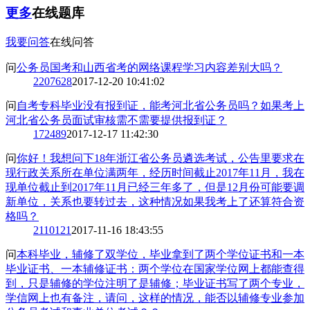
更多
在线题库
我要问答
在线问答
问
公务员国考和山西省考的网络课程学习内容差别大吗？
2
207628
2017-12-20 10:41:02
问
自考专科毕业没有报到证，能考河北省公务员吗？如果考上
河北省公务员面试审核需不需要提供报到证？
1
72489
2017-12-17 11:42:30
问
你好！我想问下18年浙江省公务员遴选考试，公告里要求在
现行政关系所在单位满两年，经历时间截止2017年11月，我在
现单位截止到2017年11月已经三年多了，但是12月份可能要调
新单位，关系也要转过去，这种情况如果我考上了还算符合资
格吗？
2
110121
2017-11-16 18:43:55
问
本科毕业，辅修了双学位，毕业拿到了两个学位证书和一本
毕业证书、一本辅修证书：两个学位在国家学位网上都能查得
到，只是辅修的学位注明了是辅修；毕业证书写了两个专业，
学信网上也有备注，请问，这样的情况，能否以辅修专业参加