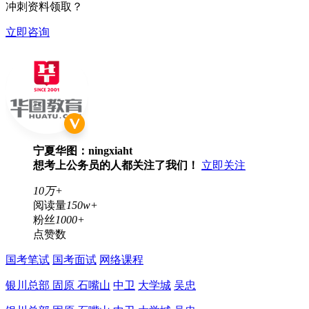
冲刺资料领取？
立即咨询
宁夏华图：ningxiaht
想考上公务员的人都关注了我们！
立即关注
10万+
阅读量
150w+
粉丝
1000+
点赞数
国考笔试
国考面试
网络课程
银川总部
固原
石嘴山
中卫
大学城
吴忠