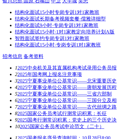
银川总部
固原
石嘴山
中卫
大学城
吴忠
结构化面试15小时专岗专训1对1家教班
结构化面试长期备考视频套餐·儒雅详细型
结构化面试9小时·专岗专训1对1家教班
结构化面试15小时·1对1家教定向培养计划A版
智胜面试签约专岗专训1对1家教班
结构化面试15小时·专岗专训1对1家教班
招考信息
备考资料
1
2025中央机关及其直属机构考试录用公务员报
2
2025年国考网上报名注意事项
3
2025宁夏事业单位公基常识——北宋重要历史
4
2025宁夏事业单位公基常识——唐朝发展历程
5
2025宁夏事业单位公基常识——三省六部制
6
2025宁夏事业单位公基常识——三国分立及相
7
2025宁夏事业单位公基常识——古代丝绸之路
8
2025国家公务员考试行测常识积累：长征
9
2025国考行测常识积累：党史上的三个历史决
10
2025国家公务员考试申论范文（二十）
1
2025国考报名序号查询时间：10月28日8:00