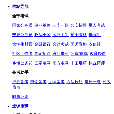
网站导航
全部考试
国家公务员
|
事业单位
|
三支一扶
|
公安招警
|
军人考试
宁夏公务员
|
政法干警
|
医疗卫生
|
护士资格
|
选调生
大学生村官
|
金融银行
|
会计考试
|
医师资格
|
农信社
社区工作者
|
国企招聘
|
医疗事业
|
公选/遴选
|
教育授课
乡镇公务员
|
国家电网
|
南方电网
|
中国烟草
|
执业药师
备考助手
行测备考
|
申论备考
|
面试备考
|
方法技巧
|
每日一练
|
时政
热点
时事评论
选课报班