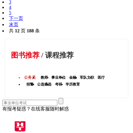
3
4
5
下一页
末页
共
12
页
188
条
图书推荐
/
课程推荐
公务员
教师
事业单位
金融
军队文职
医疗
招警
公选遴选
考研
学历教育
有报考疑惑？在线客服随时解惑