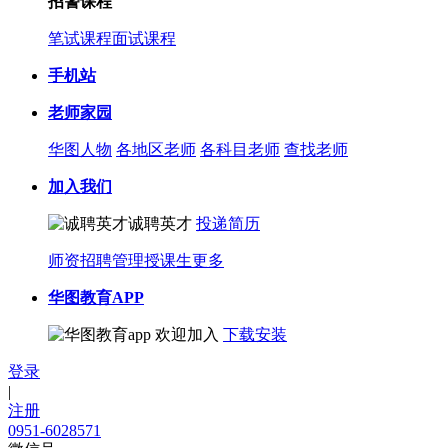
招警课程
笔试课程
面试课程
手机站
老师家园
华图人物
各地区老师
各科目老师
查找老师
加入我们
诚聘英才
投递简历
师资招聘
管理授课生
更多
华图教育APP
欢迎加入
下载安装
登录
|
注册
0951-6028571