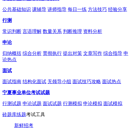
公共基础知识
课辅导
讲师指导
每日一练
方法技巧
经验分享
行测
常识判断
言语理解
数量关系
判断推理
资料分析
申论
归纳概括
综合分析
贯彻执行
提出对策
文章写作
综合指导
申
论热点
面试
面试指南
结构化面试
无领导小组
面试技巧攻略
面试热点
宁夏事业单位考试试题
行测试题
申论试题
面试试题
行测模拟
申论模拟
面试模拟
砖题库练题
考试工具
新鲜招考