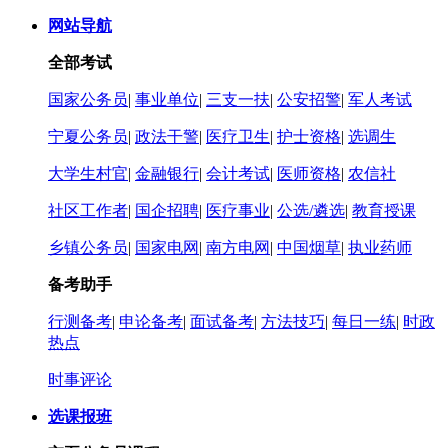
网站导航
全部考试
国家公务员
|
事业单位
|
三支一扶
|
公安招警
|
军人考试
宁夏公务员
|
政法干警
|
医疗卫生
|
护士资格
|
选调生
大学生村官
|
金融银行
|
会计考试
|
医师资格
|
农信社
社区工作者
|
国企招聘
|
医疗事业
|
公选/遴选
|
教育授课
乡镇公务员
|
国家电网
|
南方电网
|
中国烟草
|
执业药师
备考助手
行测备考
|
申论备考
|
面试备考
|
方法技巧
|
每日一练
|
时政
热点
时事评论
选课报班