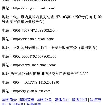
网站：
https://zhongwei.huatu.com/
地址：银川市西夏区西夏万达金街2-103营业房(2号门向北100
米金波街停车场售楼部旁)
电话：0951-7657747,18995032504
网站：
https://yinchuan.huatu.com/
地址：平罗县阳光盛宴北门，阳光乐购超市旁（华图教育）
电话：0952-6660879,15379601333
网站：
https://shizuishan.huatu.com/
地址:西吉县公园西街与团结路交叉口吉祥金街13-302
电话：0954―3617779,18152531990
网站：
https://guyuan.huatu.com/
华图简介
|
华图荣誉
|
华图公益
|
媒体关注
|
联系我们
|
法律声
明
|
意见反馈
|
友情链接