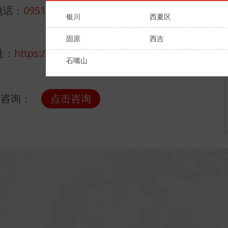
电话：
0951-6028571
银川
西夏区
固原
西吉
址：
https://nx.huatu.com/
石嘴山
线咨询：
点击咨询