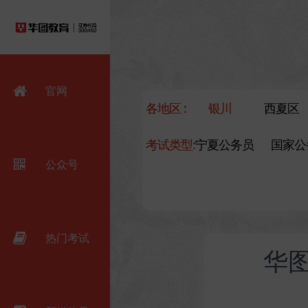
官网
各地区 :
银川
西夏区
考试类型:
宁夏公务员
国家公
公众号
热门考试
华