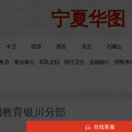
宁夏华图
中卫
固原
西吉
吴忠
石嘴山
务员
事业单位
军队文职
医疗卫生
金融银行
招警考
图教育银川分部
在线客服