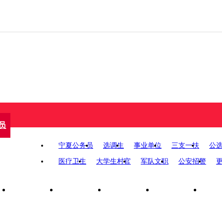
员
宁夏公务员
选调生
事业单位
三支一扶
公
告
医疗卫生
大学生村官
军队文职
公安招警
间
报名入口
招考职位
报考指南
准考证打印
面