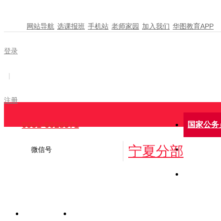
网站导航
选课报班
手机站
老师家园
加入我们
华图教育APP
登录
|
注册
0951-6028571
国家公务
宁夏分部
招考公
微信号
报名时
面试公告
网校课程