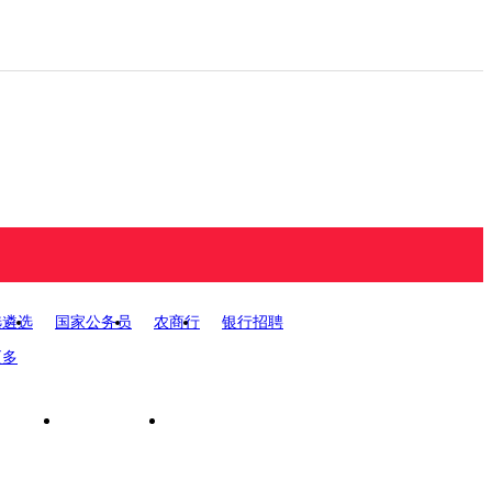
您当前位置：
宁夏人事考试
>
宁
选遴选
国家公务员
农商行
银行招聘
更多
2022公务员
试名单
考试大纲
成绩查询