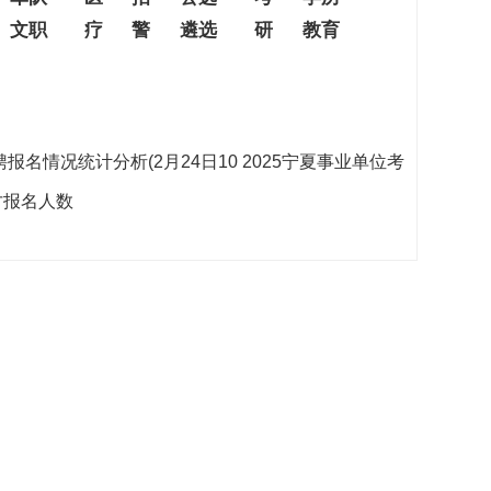
文职
疗
警
遴选
研
教育
聘报名情况统计分析(2月24日10
2025宁夏事业单位考
才报名人数