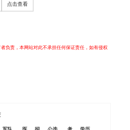
点击查看
有者负责，本网站对此不承担任何保证责任，如有侵权
荐
军队
医
招
公选
考
学历