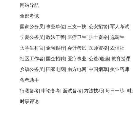
网站导航
全部考试
国家公务员
|
事业单位
|
三支一扶
|
公安招警
|
军人考试
宁夏公务员
|
政法干警
|
医疗卫生
|
护士资格
|
选调生
大学生村官
|
金融银行
|
会计考试
|
医师资格
|
农信社
社区工作者
|
国企招聘
|
医疗事业
|
公选/遴选
|
教育授课
乡镇公务员
|
国家电网
|
南方电网
|
中国烟草
|
执业药师
备考助手
行测备考
|
申论备考
|
面试备考
|
方法技巧
|
每日一练
|
时
时事评论