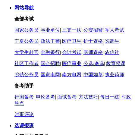
网站导航
全部考试
国家公务员
|
事业单位
|
三支一扶
|
公安招警
|
军人考试
宁夏公务员
|
政法干警
|
医疗卫生
|
护士资格
|
选调生
大学生村官
|
金融银行
|
会计考试
|
医师资格
|
农信社
社区工作者
|
国企招聘
|
医疗事业
|
公选/遴选
|
教育授课
乡镇公务员
|
国家电网
|
南方电网
|
中国烟草
|
执业药师
备考助手
行测备考
|
申论备考
|
面试备考
|
方法技巧
|
每日一练
|
时政
热点
时事评论
选课报班