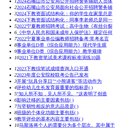
1
2024石嘴山市公安局公开招聘警务辅助人员体
2
2024石嘴山市公安局面向社会公开招聘警务辅
3
2024下教资面试结构化：你的学生在家里总是
4
2024下教资面试结构化：同事李老师总是同一
5
2022宁夏教师招聘考试：高中生物《有丝分裂
6
《中华人民共和国未成年人保护法》规定任何
7
2022宁夏事业单位编教师招聘备考:常考名言
8
事业单位D类《综合应用能力》现代学生观
9
事业单位D类《综合应用能力》教学规律
10
2021下教资笔试美术课程标准演练10题
1
2023下教综笔试成绩查询入口开通
2
2023年度公安院校联考公告已发布
3
开展“玩具分享日”“小熊请客”等活动作为
4
评价幼儿生长发育最重要的指标是( )
5
“知人所不知，见人所不见。”这表明了创造
6
影响迁移的主要因素包括( )
7
与坚韧性相反的意志品质是( )
8
班级的个体化功能主要包括( )
9
教学评价的基本内容主要包括( )
10
马斯洛将个人的需要分为多个层次。其中属于