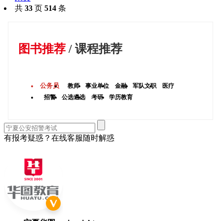
共
33
页
514
条
图书推荐
/
课程推荐
公务员
教师
事业单位
金融
军队文职
医疗
招警
公选遴选
考研
学历教育
有报考疑惑？在线客服随时解惑