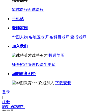
招警课程
笔试课程
面试课程
手机站
老师家园
华图人物
各地区老师
各科目老师
查找老师
加入我们
诚聘英才
投递简历
师资招聘
管理授课生
更多
华图教育APP
欢迎加入
下载安装
登录
|
注册
0951-6028571