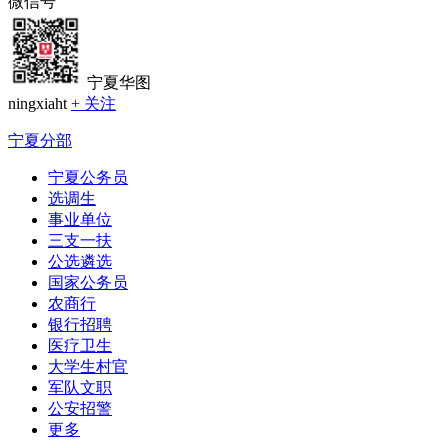
微信号
宁夏华图
ningxiaht
+ 关注
宁夏分部
宁夏公务员
选调生
事业单位
三支一扶
公选遴选
国家公务员
农商行
银行招聘
医疗卫生
大学生村官
军队文职
公安招警
更多