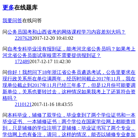
更多
在线题库
我要问答
在线问答
问
公务员国考和山西省考的网络课程学习内容差别大吗？
2
207628
2017-12-20 10:41:02
问
自考专科毕业没有报到证，能考河北省公务员吗？如果考上
河北省公务员面试审核需不需要提供报到证？
1
72489
2017-12-17 11:42:30
问
你好！我想问下18年浙江省公务员遴选考试，公告里要求在
现行政关系所在单位满两年，经历时间截止2017年11月，我在
现单位截止到2017年11月已经三年多了，但是12月份可能要调
新单位，关系也要转过去，这种情况如果我考上了还算符合资
格吗？
2
110121
2017-11-16 18:43:55
问
本科毕业，辅修了双学位，毕业拿到了两个学位证书和一本
毕业证书、一本辅修证书：两个学位在国家学位网上都能查得
到，只是辅修的学位注明了是辅修；毕业证书写了两个专业，
学信网上也有备注，请问，这样的情况，能否以辅修专业参加