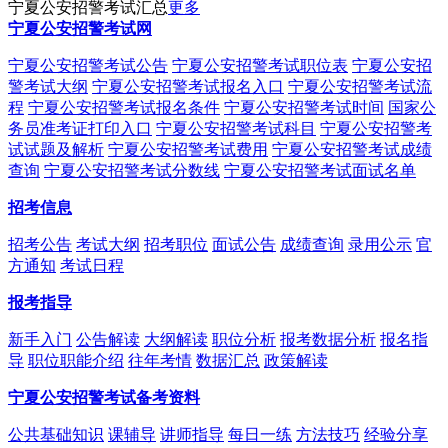
宁夏公安招警考试汇总
更多
宁夏公安招警考试网
宁夏公安招警考试公告
宁夏公安招警考试职位表
宁夏公安招
警考试大纲
宁夏公安招警考试报名入口
宁夏公安招警考试流
程
宁夏公安招警考试报名条件
宁夏公安招警考试时间
国家公
务员准考证打印入口
宁夏公安招警考试科目
宁夏公安招警考
试试题及解析
宁夏公安招警考试费用
宁夏公安招警考试成绩
查询
宁夏公安招警考试分数线
宁夏公安招警考试面试名单
招考信息
招考公告
考试大纲
招考职位
面试公告
成绩查询
录用公示
官
方通知
考试日程
报考指导
新手入门
公告解读
大纲解读
职位分析
报考数据分析
报名指
导
职位职能介绍
往年考情
数据汇总
政策解读
宁夏公安招警考试备考资料
公共基础知识
课辅导
讲师指导
每日一练
方法技巧
经验分享