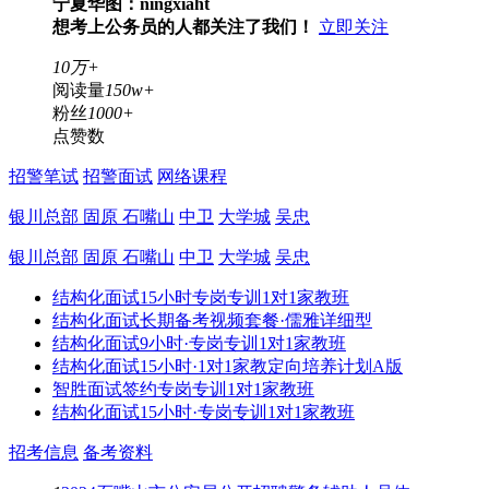
宁夏华图：ningxiaht
想考上公务员的人都关注了我们！
立即关注
10万+
阅读量
150w+
粉丝
1000+
点赞数
招警笔试
招警面试
网络课程
银川总部
固原
石嘴山
中卫
大学城
吴忠
银川总部
固原
石嘴山
中卫
大学城
吴忠
结构化面试15小时专岗专训1对1家教班
结构化面试长期备考视频套餐·儒雅详细型
结构化面试9小时·专岗专训1对1家教班
结构化面试15小时·1对1家教定向培养计划A版
智胜面试签约专岗专训1对1家教班
结构化面试15小时·专岗专训1对1家教班
招考信息
备考资料