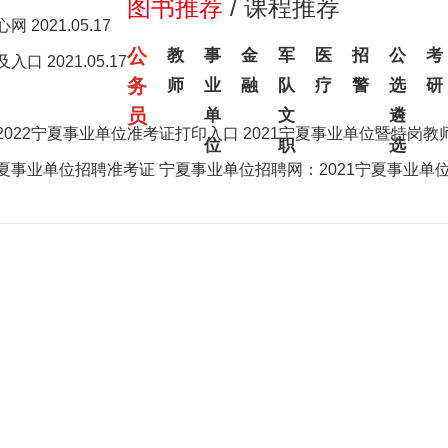
图书推荐
/
课程推荐
中心网
2021.05.17
公
教
事
金
军
医
招
公
考
间及入口
2021.05.17
务
师
业
融
队
疗
警
选
研
员
单
文
遴
2022宁夏事业单位准考证打印入口
2021宁夏事业单位暨特岗教
位
职
选
宁夏事业单位招聘准考证
宁夏事业单位招聘网：2021宁夏事业单