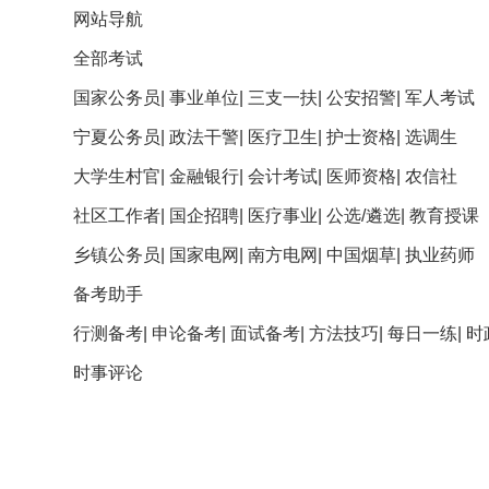
网站导航
全部考试
国家公务员
|
事业单位
|
三支一扶
|
公安招警
|
军人考试
宁夏公务员
|
政法干警
|
医疗卫生
|
护士资格
|
选调生
大学生村官
|
金融银行
|
会计考试
|
医师资格
|
农信社
社区工作者
|
国企招聘
|
医疗事业
|
公选/遴选
|
教育授课
乡镇公务员
|
国家电网
|
南方电网
|
中国烟草
|
执业药师
备考助手
行测备考
|
申论备考
|
面试备考
|
方法技巧
|
每日一练
|
时
时事评论