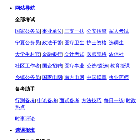
网站导航
全部考试
国家公务员
|
事业单位
|
三支一扶
|
公安招警
|
军人考试
宁夏公务员
|
政法干警
|
医疗卫生
|
护士资格
|
选调生
大学生村官
|
金融银行
|
会计考试
|
医师资格
|
农信社
社区工作者
|
国企招聘
|
医疗事业
|
公选/遴选
|
教育授课
乡镇公务员
|
国家电网
|
南方电网
|
中国烟草
|
执业药师
备考助手
行测备考
|
申论备考
|
面试备考
|
方法技巧
|
每日一练
|
时政
热点
时事评论
选课报班