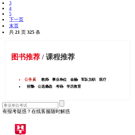
3
4
5
下一页
末页
共
21
页
325
条
图书推荐
/
课程推荐
公务员
教师
事业单位
金融
军队文职
医疗
招警
公选遴选
考研
学历教育
有报考疑惑？在线客服随时解惑