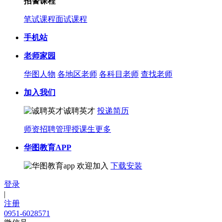
招警课程
笔试课程
面试课程
手机站
老师家园
华图人物
各地区老师
各科目老师
查找老师
加入我们
诚聘英才
投递简历
师资招聘
管理授课生
更多
华图教育APP
欢迎加入
下载安装
登录
|
注册
0951-6028571