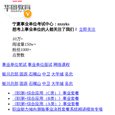
宁夏事业单位考试中心：nxsyks
想考上事业单位的人都关注了我们！
立即关注
10万+
阅读量
150w+
粉丝
1000+
点赞数
事业单位笔试
事业单位面试
网络课程
银川总部
固原
石嘴山
中卫
大学城
吴忠
银川总部
固原
石嘴山
中卫
大学城
吴忠
《职测+综合应用（C类）》事业套餐
《职测+综合应用（B类）》事业套餐
《职测+综合应用（A类）》事业套餐
职业能力倾向测验事业决胜套餐系统精讲模块专项