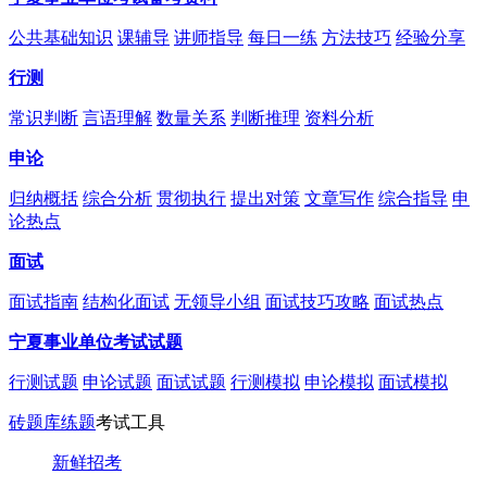
公共基础知识
课辅导
讲师指导
每日一练
方法技巧
经验分享
行测
常识判断
言语理解
数量关系
判断推理
资料分析
申论
归纳概括
综合分析
贯彻执行
提出对策
文章写作
综合指导
申
论热点
面试
面试指南
结构化面试
无领导小组
面试技巧攻略
面试热点
宁夏事业单位考试试题
行测试题
申论试题
面试试题
行测模拟
申论模拟
面试模拟
砖题库练题
考试工具
新鲜招考