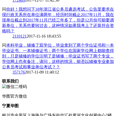
1
72489
2017-12-17 11:42:30
问
你好！我想问下18年浙江省公务员遴选考试，公告里要求在
现行政关系所在单位满两年，经历时间截止2017年11月，我在
现单位截止到2017年11月已经三年多了，但是12月份可能要调
新单位，关系也要转过去，这种情况如果我考上了还算符合资
格吗？
2
110121
2017-11-16 18:43:55
问
本科毕业，辅修了双学位，毕业拿到了两个学位证书和一本
毕业证书、一本辅修证书：两个学位在国家学位网上都能查得
到，只是辅修的学位注明了是辅修；毕业证书写了两个专业，
学信网上也有备注，请问，这样的情况，能否以辅修专业参加
公务员考试和事业单位考试？？
3
57176
2017-11-09 11:40:12
联系我们
华图
官方微信
宁夏华图
银川市金凤区上海路与广场东街交汇处黄河文化创展中心7楼