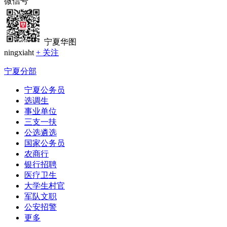
微信号
宁夏华图
ningxiaht
+ 关注
宁夏分部
宁夏公务员
选调生
事业单位
三支一扶
公选遴选
国家公务员
农商行
银行招聘
医疗卫生
大学生村官
军队文职
公安招警
更多