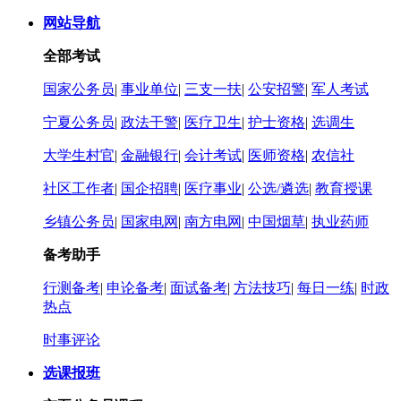
网站导航
全部考试
国家公务员
|
事业单位
|
三支一扶
|
公安招警
|
军人考试
宁夏公务员
|
政法干警
|
医疗卫生
|
护士资格
|
选调生
大学生村官
|
金融银行
|
会计考试
|
医师资格
|
农信社
社区工作者
|
国企招聘
|
医疗事业
|
公选/遴选
|
教育授课
乡镇公务员
|
国家电网
|
南方电网
|
中国烟草
|
执业药师
备考助手
行测备考
|
申论备考
|
面试备考
|
方法技巧
|
每日一练
|
时政
热点
时事评论
选课报班