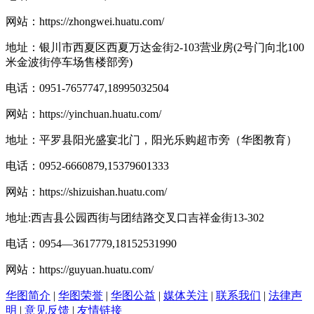
网站：
https://zhongwei.huatu.com/
地址：银川市西夏区西夏万达金街2-103营业房(2号门向北100
米金波街停车场售楼部旁)
电话：0951-7657747,18995032504
网站：
https://yinchuan.huatu.com/
地址：平罗县阳光盛宴北门，阳光乐购超市旁（华图教育）
电话：0952-6660879,15379601333
网站：
https://shizuishan.huatu.com/
地址:西吉县公园西街与团结路交叉口吉祥金街13-302
电话：0954―3617779,18152531990
网站：
https://guyuan.huatu.com/
华图简介
|
华图荣誉
|
华图公益
|
媒体关注
|
联系我们
|
法律声
明
|
意见反馈
|
友情链接