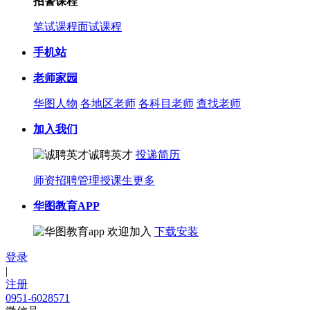
招警课程
笔试课程
面试课程
手机站
老师家园
华图人物
各地区老师
各科目老师
查找老师
加入我们
诚聘英才
投递简历
师资招聘
管理授课生
更多
华图教育APP
欢迎加入
下载安装
登录
|
注册
0951-6028571