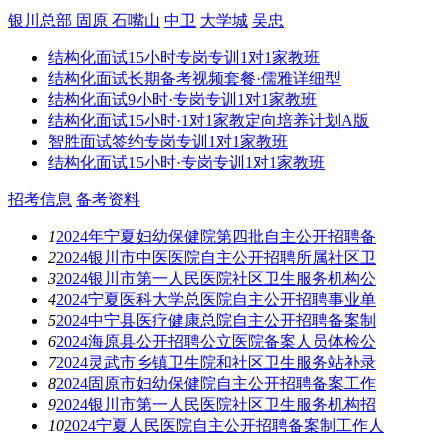
银川总部
固原
石嘴山
中卫
大学城
吴忠
结构化面试15小时专岗专训1对1家教班
结构化面试长期备考视频套餐·儒雅详细型
结构化面试9小时·专岗专训1对1家教班
结构化面试15小时·1对1家教定向培养计划A版
智胜面试签约专岗专训1对1家教班
结构化面试15小时·专岗专训1对1家教班
招考信息
备考资料
1
2024年宁夏妇幼保健院第四批自主公开招聘备
2
2024银川市中医医院自主公开招聘所属社区卫
3
2024银川市第一人民医院社区卫生服务机构公
4
2024宁夏医科大学总医院自主公开招聘事业单
5
2024中宁县医疗健康总院自主公开招聘备案制
6
2024海原县公开招聘公立医院备案人员体检公
7
2024灵武市乡镇卫生院和社区卫生服务站补录
8
2024固原市妇幼保健院自主公开招聘备案工作
9
2024银川市第一人民医院社区卫生服务机构招
10
2024宁夏人民医院自主公开招聘备案制工作人