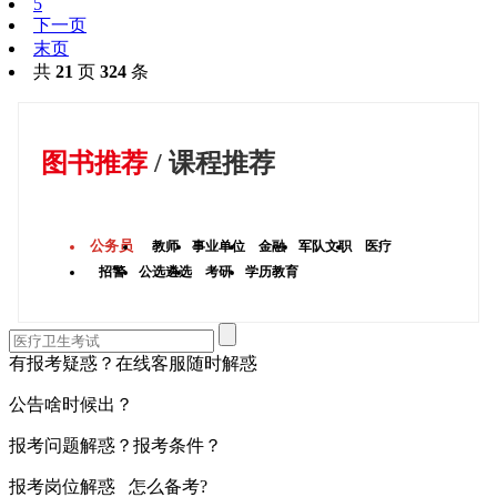
5
下一页
末页
共
21
页
324
条
图书推荐
/
课程推荐
公务员
教师
事业单位
金融
军队文职
医疗
招警
公选遴选
考研
学历教育
有报考疑惑？在线客服随时解惑
公告啥时候出？
报考问题解惑？报考条件？
报考岗位解惑 怎么备考?