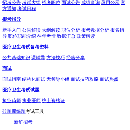
招考公告
考试大纲
招考职位
面试公告
成绩查询
录用公示
官
方通知
考试日程
报考指导
新手入门
公告解读
大纲解读
职位分析
报考数据分析
报名指
导
职位职能介绍
往年考情
数据汇总
政策解读
医疗卫生考试备考资料
公共基础知识
课辅导
方法技巧
经验分享
面试
面试指南
结构化面试
无领导小组
面试技巧攻略
面试热点
医疗卫生考试试题
执业药师
执业医师
护士资格证
砖题库练题
考试工具
新鲜招考